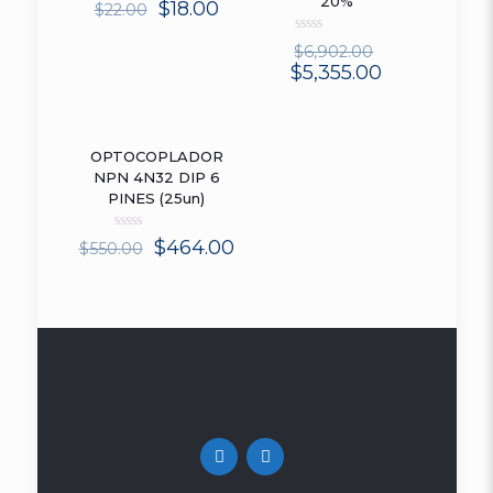
20%
Rated
$
18.00
$
22.00
0
out
Rated
of
$
6,902.00
0
5
$
5,355.00
out
of
5
OPTOCOPLADOR
ON SALE
NPN 4N32 DIP 6
PINES (25un)
Rated
$
464.00
$
550.00
0
out
of
5