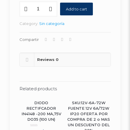
TCA785
Add to cart
16
DIP
CONTROLADOR
Category:
Sin categoría
FASE
0-
180°
Compartir
(10
UN)
quantity
Reviews
0
Related products
DIODO
SKU:12V-6A-72W
ON SALE
ON SALE
RECTIFCADOR
FUENTE 12V 6A/72W
IN4148 -200 MA,75V
IP20 OFERTA POR
DO35 (100 UN)
COMPRA DE 2 o MAS
UN DESCUENTO DEL