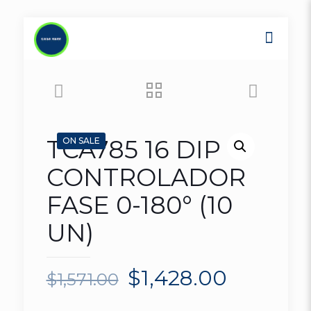
TCA785 16 DIP
ON SALE
CONTROLADOR
FASE 0-180° (10
UN)
$
1,428.00
$
1,571.00