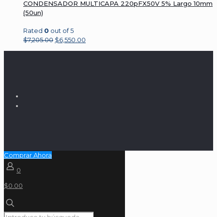
CONDENSADOR MULTICAPA 220pFX50V 5% Largo 10mm
(50un)
Rated
0
out of 5
$
7,205.00
$
6,550.00
Comprar Ahora
0
$0.00