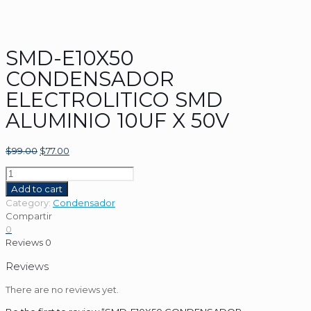
SMD-E10X50
CONDENSADOR
ELECTROLITICO SMD
ALUMINIO 10UF X 50V
$
99.00
$
77.00
SMD-
E10X50
Add to cart
CONDENSADOR
Category:
Condensador
ELECTROLITICO
Compartir
SMD
0
ALUMINIO
Reviews
0
10UF
X
Reviews
50V
There are no reviews yet.
quantity