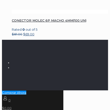
CONECTOR MOLEC 6P MACHO 4MM(100 UN)
Rated
0
out of 5
$
81.00
$
69.00
Comprar Ahora
0
$0.00