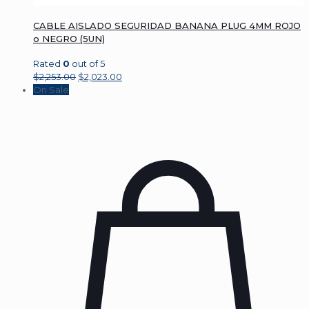
CABLE AISLADO SEGURIDAD BANANA PLUG 4MM ROJO
o NEGRO (5UN)
Rated
0
out of 5
$
2,253.00
$
2,023.00
On Sale