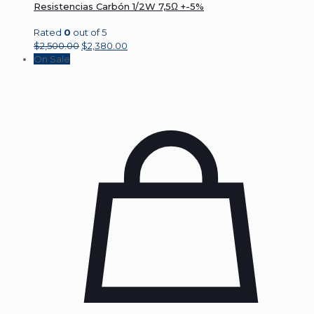
Resistencias Carbón 1/2W 7,5Ω +-5%
Rated
0
out of 5
$
2,500.00
$
2,380.00
On Sale