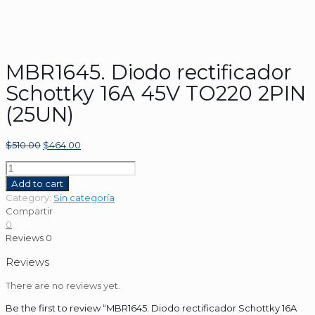
MBR1645. Diodo rectificador
Schottky 16A 45V TO220 2PIN
(25UN)
$
510.00
$
464.00
MBR1645.
Diodo
Add to cart
rectificador
Category:
Sin categoría
Schottky
Compartir
16A
0
45V
Reviews
0
TO220
2PIN
Reviews
(25UN)
There are no reviews yet.
quantity
Be the first to review “MBR1645. Diodo rectificador Schottky 16A