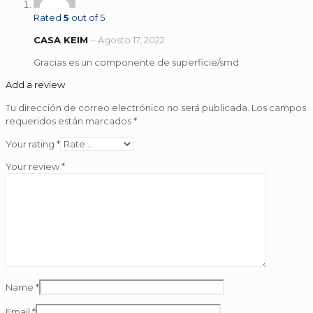
Rated
5
out of 5
CASA KEIM
–
Agosto 17, 2022
Gracias es un componente de superficie/smd
Add a review
Tu dirección de correo electrónico no será publicada.
Los campos
requeridos están marcados
*
Your rating
*
Your review
*
Name
*
Email
*