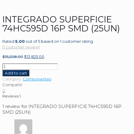
INTEGRADO SUPERFICIE
74HC595D 16P SMD (25UN)
Rated
5.00
out of 5 based on
1
customer rating
(
1
customer review)
$
15,208.00
$
13,825.00
INTEGRADO
SUPERFICIE
Add to cart
74HC595D
Category:
Componentes
16P
Compartir
SMD
0
(25UN)
Reviews
1
quantity
1 review for
INTEGRADO SUPERFICIE 74HC595D 16P
SMD (25UN)