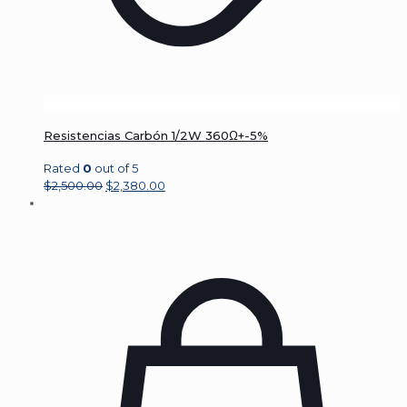
Resistencias Carbón 1/2W 360Ω+-5%
Rated
0
out of 5
$
2,500.00
$
2,380.00