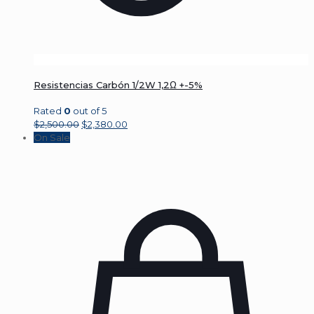
Resistencias Carbón 1/2W 1,2Ω +-5%
Rated
0
out of 5
$
2,500.00
$
2,380.00
On Sale