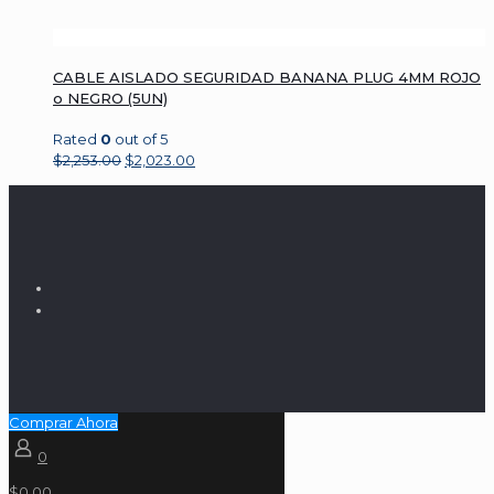
CABLE AISLADO SEGURIDAD BANANA PLUG 4MM ROJO
o NEGRO (5UN)
Rated
0
out of 5
$
2,253.00
$
2,023.00
Comprar Ahora
0
$0.00