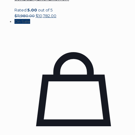
Rated
5.00
out of 5
$
11,980.00
$
10,782.00
On Sale