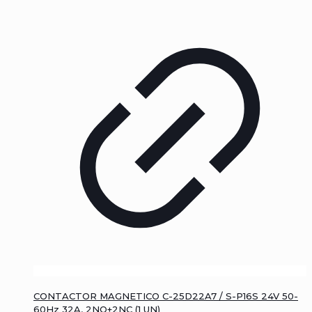
CONTACTOR MAGNETICO C-25D22A7 / S-P16S 24V 50-
60Hz 32A, 2NO+2NC (1 UN)