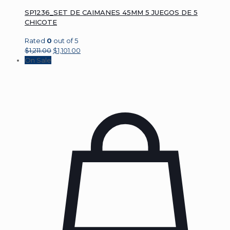
SP1236_SET DE CAIMANES 45MM 5 JUEGOS DE 5
CHICOTE
Rated
0
out of 5
$
1,211.00
$
1,101.00
On Sale