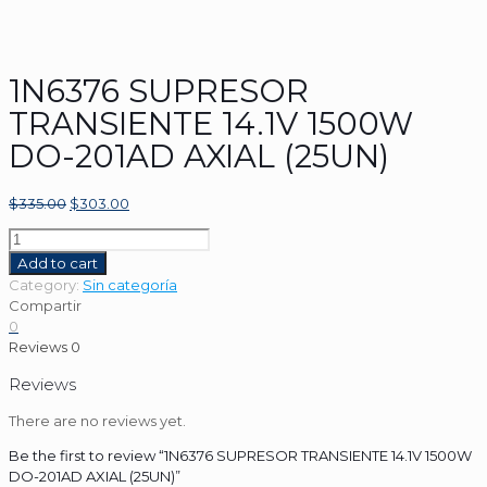
1N6376 SUPRESOR
TRANSIENTE 14.1V 1500W
DO-201AD AXIAL (25UN)
$
335.00
$
303.00
1N6376
SUPRESOR
Add to cart
TRANSIENTE
Category:
Sin categoría
14.1V
Compartir
1500W
0
DO-
Reviews
0
201AD
AXIAL
Reviews
(25UN)
There are no reviews yet.
quantity
Be the first to review “1N6376 SUPRESOR TRANSIENTE 14.1V 1500W
DO-201AD AXIAL (25UN)”