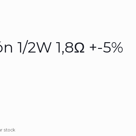
ón 1/2W 1,8Ω +-5%
r stock