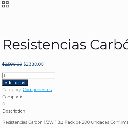
Resistencias Carb
$
2,500.00
$
2,380.00
Resistencias
Carbón
Add to cart
1/2W
Category:
Componentes
1,8Ω
Compartir
+-5%
0
quantity
Description
Resistencias Carbón 1/2W 1,8Ω Pack de 200 unidades Confirma